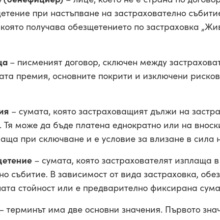
етение при настъпване на застрахователно събити
 която получава обезщетението по застраховка „Жи
ца
– писменият договор, сключен между застрахова
ата премия, основните покрити и изключени рискове
ия
– сумата, която застраховащият дължи на застр
. Тя може да бъде платена еднократно или на вноск
аща при сключване и е условие за влизане в сила 
щетение
– сумата, която застрахователят изплаща в
но събитие. В зависимост от вида застраховка, обе
ата стойност или е предварително фиксирана сума
– терминът има две основни значения. Първото зн