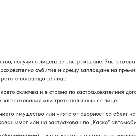
ство, получило лиценз за застраховане. Застрахов
трахователно събитие и срещу заплащане на преми
третото ползващо се лице.
 което сключва и е страна по застрахователния дог
e застрахования или трето ползващо се лице.
чието имущество или чиято отговорност са обект на
хован имот или на застрахован по „Каско“ автомоби
е (бенефициер)
– лице, което не е страна по догово