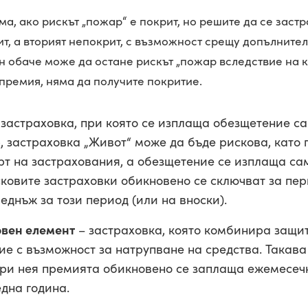
а, ако рискът „пожар“ е покрит, но решите да се заст
ит, а вторият непокрит, с възможност срещу допълните
н обаче може да остане рискът „пожар вследствие на к
премия, няма да получите покритие.
 застраховка, при която се изплаща обезщетение с
, застраховка „Живот“ може да бъде рискова, като 
рт на застрахования, а обезщетение се изплаща сам
ковите застраховки обикновено се сключват за пери
днъж за този период (или на вноски).
овен елемент
– застраховка, която комбинира защи
ие с възможност за натрупване на средства. Такава
При нея премията обикновено се заплаща ежемесечн
една година.