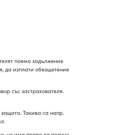
ателят поема задължение
я, да изплати обезщетение
овор със застрахователя.
 защита. Такива са напр.
л.
ра, но има право да получи