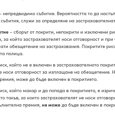
– непредвидимо събитие. Вероятността то да настъп
 събития, служи за определяне на застрахователна
итие
– сборът от покрити, непокрити и изключени ри
, за който застрахователят носи отговорност и при
ати обезщетение на застрахования. Покритите рис
та полица.
иск, който не е включен в застрахователното покри
е носи отговорност за изплащане на обезщетение. 
ремия, може да бъде включен в покритието.
иск, който макар и да попада в покритието, е изри
то такъв, за които застрахователят не носи отговор
ълнителна премия,
не може
да бъде включен в покр