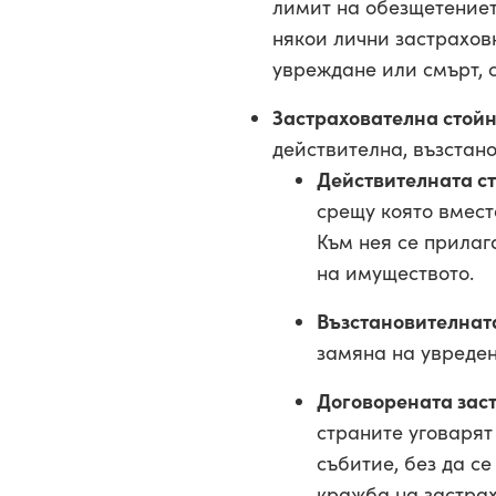
лимит на обезщетениет
някои лични застраховк
увреждане или смърт, 
Застрахователна стойн
действителна, възстан
Действителната с
срещу която вмест
Към нея се прилаг
на имуществото.
Възстановителнат
замяна на увреден
Договорената зас
страните уговарят
събитие, без да с
кражба на застрах