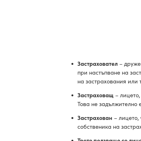
Застраховател
– друже
при настъпване на зас
на застрахования или 
Застраховащ
– лицето,
Това не задължително 
Застрахован
– лицето, 
собственика на застра
Трето ползващо се лиц