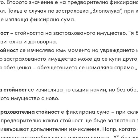
о. Второто значение е на предварително фиксиран
и. Такъв е случая по застраховка „Злополука“, при 
се изплаща фиксирана сума.
ост
– стойността на застрахованото имущество. Тя 
овителна и договорна.
тойност
се изчислява към момента на увреждането и
о застрахованото имущество може да се купи друго 
а обезценка – обезщетението се намалява спрямо „
а стойност
се изчислява по същия начин, но без об
ото имущество с ново.
трахователна стойност
е фиксирана сума – при скл
 предварително каква стойност ще бъде заплатена 
е извършват допълнителни изчисления. Напр. когато 
ования автомобил ще се изплати сумата „Х“, без з