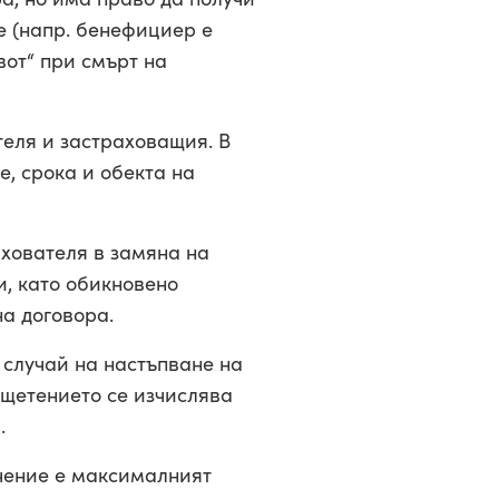
е (напр. бенефициер е
вот“ при смърт на
теля и застраховащия. В
, срока и обекта на
ахователя в замяна на
и, като обикновено
на договора.
 случай на настъпване на
зщетението се изчислява
.
ачение е максималният