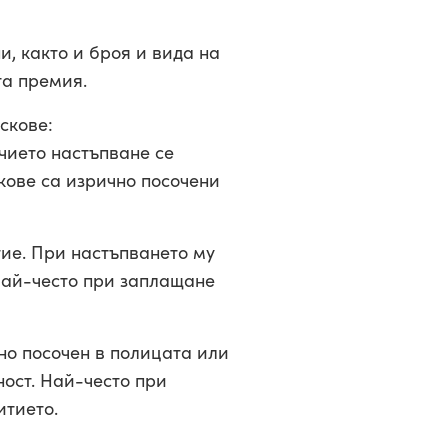
и, както и броя и вида на
та премия.
скове:
 чието настъпване се
кове са изрично посочени
тие. При настъпването му
Най-често при заплащане
чно посочен в полицата или
ност. Най-често при
итието.