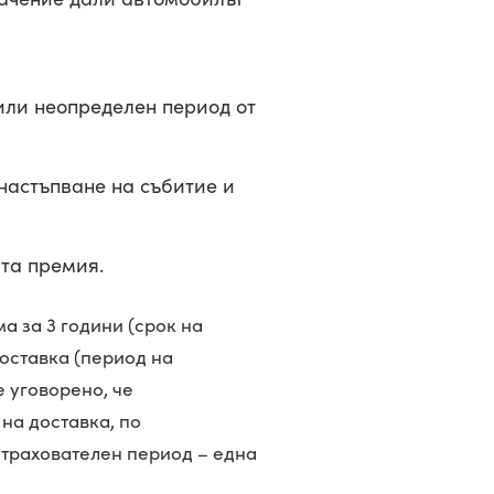
или неопределен период от
 настъпване на събитие и
ата премия.
а за 3 години (срок на
доставка (период на
е уговорено, че
 на доставка, по
астрахователен период – една