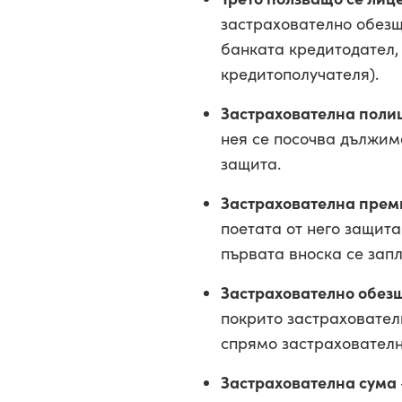
застрахователно обезщ
банката кредитодател,
кредитополучателя).
Застрахователна поли
нея се посочва дължим
защита.
Застрахователна прем
поетата от него защита
първата вноска се запл
Застрахователно обез
покрито застраховател
спрямо застрахователн
Застрахователна сума