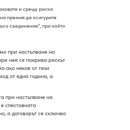
раховате и срещу риска
лна премия да осигурите
ъсо съединение“, при който
амо при настъпване на
при нея се покрива рискът
о ако някое от тези
од от една година, а
та при настъпване на
 е спестовната
о, а договорът се сключва