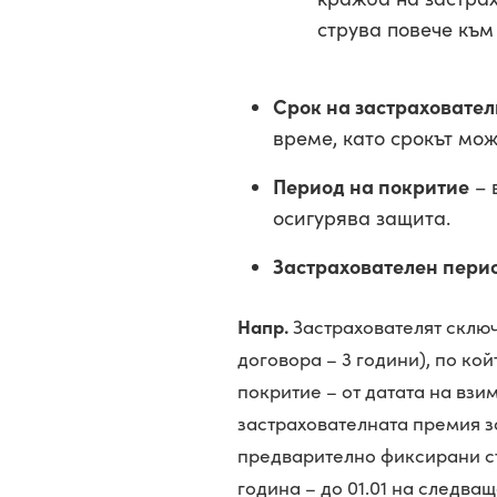
струва повече към 
Срок на застраховате
време, като срокът мож
Период на покритие
– 
осигурява защита.
Застрахователен пери
Напр.
Застрахователят сключ
договора – 3 години), по ко
покритие – от датата на взи
застрахователната премия за
предварително фиксирани ста
година – до 01.01 на следващ