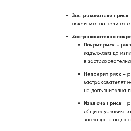
Застрахователен риск
покритите по полицата
Застрахователно покр
Покрит риск
– риск
задължава да изпл
в застрахователна
Непокрит риск
– р
застрахователят н
на допълнителна п
Изключен риск
– р
общите условия ка
заплащане на доп