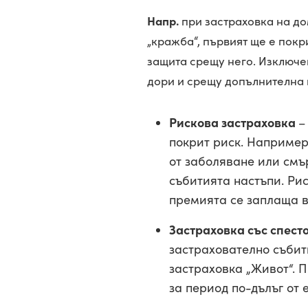
Напр.
при застраховка на дом
„кражба“, първият ще е покр
защита срещу него. Изключе
дори и срещу допълнителна 
Рискова застраховка
–
покрит риск. Например
от заболяване или смъ
събитията настъпи. Рис
премията се заплаща ве
Застраховка със спест
застрахователно събит
застраховка „Живот“. 
за период по-дълъг от 