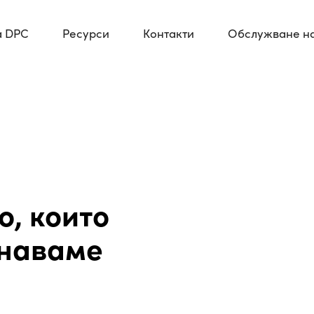
а DPC
Ресурси
Контакти
Обслужване на
о, които
знаваме