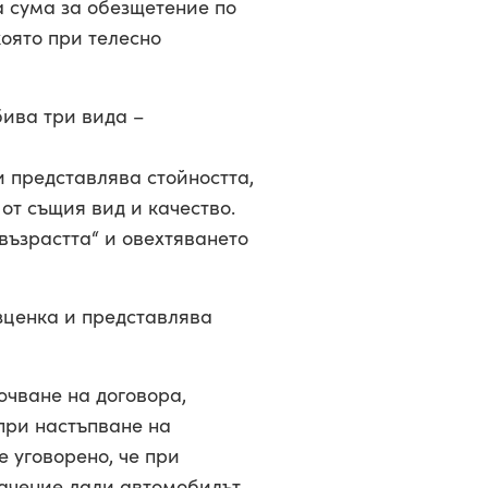
а сума за обезщетение по
която при телесно
бива три вида –
 представлява стойността,
от същия вид и качество.
възрастта“ и овехтяването
езценка и представлява
ючване на договора,
при настъпване на
е уговорено, че при
начение дали автомобилът