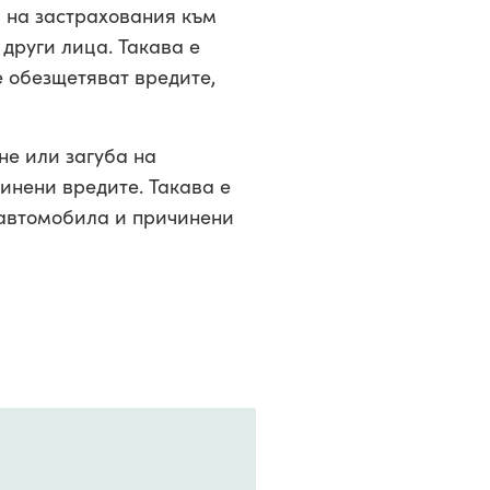
а на застрахования към
 други лица. Такава е
е обезщетяват вредите,
не или загуба на
чинени вредите. Такава е
о автомобила и причинени