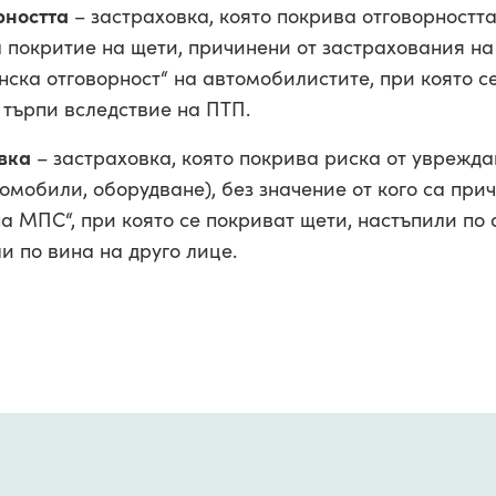
рността
– застраховка, която покрива отговорностт
а покритие на щети, причинени от застрахования на
нска отговорност“ на автомобилистите, при която с
 търпи вследствие на ПТП.
вка
– застраховка, която покрива риска от уврежда
омобили, оборудване), без значение от кого са при
на МПС“, при която се покриват щети, настъпили п
и по вина на друго лице.