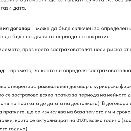
тази дата.
лния договор
– може да бъде сключен за определен 
е да бъде по-дълъг от периода на покритие.
времето, през което застрахователят носи риска от
од
– времето, за което се определя застрахователн
ва отворен застрахователен договор с куриерска фирм
йто се застрахова всяка пратка за периода на нейната 
мане на пратката до датата на доставката). В договора 
 пратките, ще се изчислява на база теглото им и срока
вки, които се актуализират на 01.01. всяка година (з
ата година).