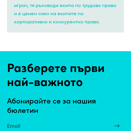
играч, тя ръководи екипа по трудово право
и e ценен член на екипите по
корпоративно и конкурентно право.
Разберете първи
най-важното
Абонирайте се за нашия
бюлетин