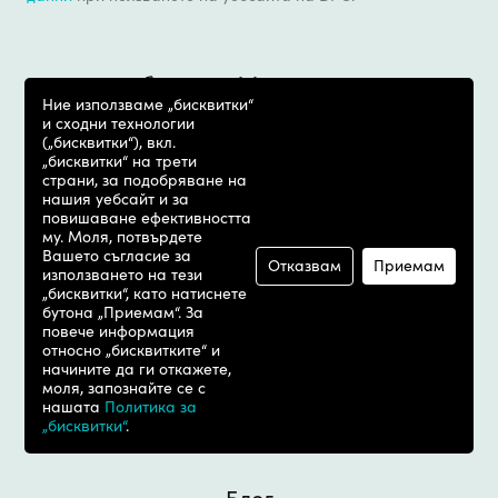
+359 (2) 421 42 01

Ние използваме „бисквитки“
и сходни технологии
(„бисквитки“), вкл.
„бисквитки“ на трети
страни, за подобряване на
нашия уебсайт и за
повишаване ефективността
Екип
му. Моля, потвърдете
Вашето съгласие за
Отказвам
Приемам
използването на тези
„бисквитки“, като натиснете
Кариери
бутона „Приемам“. За
повече информация
относно „бисквитките“ и
Експертиза
начините да ги откажете,
моля, запознайте се с
нашата
Политика за
„бисквитки“
.
За DPC