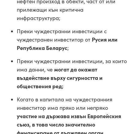
нефтен произход в обекти, част от или
прилежащи към критична
инфраструктура;
Преки чуждестранни инвестиции с
чуждестранен инвеститор от
Русия или
Република Беларус
;
Преки чуждестранни инвестиции, за които
има данни, че
могат да окажат
въздействие върху сигурността и
обществения ред;
Когато в капитала на чуждестранния
инвеститор има пряко или непряко
участие на държава извън Европейския
съюз, в това число значително
финансиране от държавен орган.