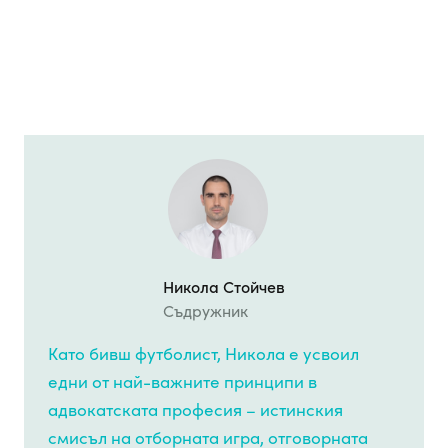
Никола Стойчев
Съдружник
Като бивш футболист, Никола е усвоил
едни от най-важните принципи в
адвокатската професия – истинския
смисъл на отборната игра, отговорната