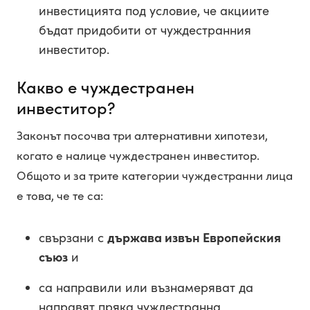
инвестицията под условие, че акциите
бъдат придобити от чуждестранния
инвеститор.
Какво е чуждестранен
инвеститор?
Законът посочва три алтернативни хипотези,
когато е налице чуждестранен инвеститор.
Общото и за трите категории чуждестранни лица
е това, че те са:
свързани с
държава извън Европейския
съюз
и
са направили или възнамеряват да
направят пряка чуждестранна